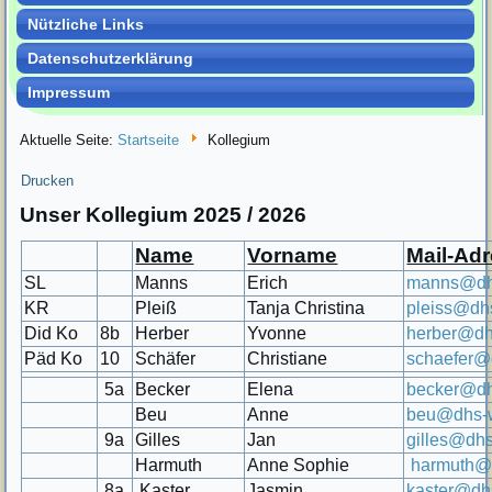
Nützliche Links
Datenschutzerklärung
Impressum
Aktuelle Seite:
Startseite
Kollegium
Drucken
Unser Kollegium 2025 / 2026
Name
Vorname
Mail-Adr
SL
Manns
Erich
manns@dhs
KR
Pleiß
Tanja Christina
pleiss@dh
Did Ko
8b
Herber
Yvonne
herber@dh
Päd Ko
10
Schäfer
Christiane
schaefer@
5a
Becker
Elena
becker@dh
Beu
Anne
beu@dhs-w
9a
Gilles
Jan
gilles@dhs
Harmuth
Anne Sophie
harmuth@d
8a
Kaster
Jasmin
kaster@dh