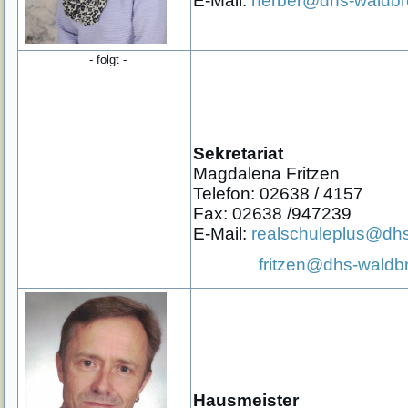
E-Mail:
herber@dhs-waldbr
- folgt -
Sekretariat
Magdalena Fritzen
Telefon: 02638 / 4157
Fax: 02638 /947239
E-Mail:
realschuleplus@dhs
fritzen@dhs-waldb
Hausmeister