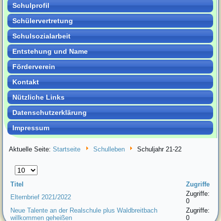
Schulprofil
Schülervertretung
Schulsozialarbeit
Entstehung und Name
Förderverein
Kontakt
Nützliche Links
Datenschutzerklärung
Impressum
Aktuelle Seite:
Startseite
Schulleben
Schuljahr 21-22
Anzeige
#
Titel
Zugriffe
Zugriffe:
Elternbrief 2021/2022
0
Neue Talente an der Realschule plus Waldbreitbach
Zugriffe:
willkommen geheißen
0